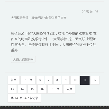
2025-04-06
大圈模特行业，颜值经济与技能并重的未来
颜值经济下的“大圈模特”行业，技能与外貌的双重标准 在
如今的时尚和娱乐行业中，“大圈模特”这一新兴职业逐渐
崭露头角。与传统模特行业不同，大圈模特的标准不仅注
重外
大圈女孩招聘网
首页
上一页
6
7
8
9
10
11
12
13
14
15
16
下一页
末页
共
148
页
1472
条记录