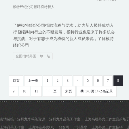
模特经纪公司招聘模特新人
了解模特经纪公司招聘流程与要求，助力新人模特成功入
行 随着时尚行业的不断发展，模特行业也迎来了许多机会
与挑战。对于有志于成为模特的新人成员来说，了解模特
经纪公司
全国招聘外围一单一结
首页
上一页
1
2
3
4
5
6
7
8
9
10
11
下一页
末页
共
148
页
1472
条记录
友情链接：
深圳龙华喝茶资源
深圳龙华品茶工作室
上海高端外卖工作室品茶场
上海品茶工作室
上海海选外卖QQ
蒲友网
广州桑拿
上海外菜工作室招聘