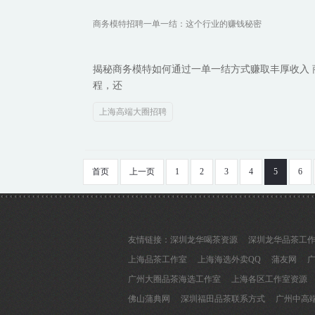
商务模特招聘一单一结：这个行业的赚钱秘密
揭秘商务模特如何通过一单一结方式赚取丰厚收入
程，还
上海高端大圈招聘
首页
上一页
1
2
3
4
5
6
友情链接：
深圳龙华喝茶资源
深圳龙华品茶工
上海品茶工作室
上海海选外卖QQ
蒲友网
广州大圈品茶海选工作室
上海各区工作室资源
佛山蒲典网
深圳福田品茶联系方式
广州中高