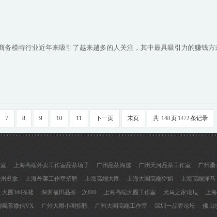
 商务模特行业近年来吸引了越来越多的人关注，其中最具吸引力的赚钱方
7
8
9
10
11
下一页
末页
共
148
页
1472
条记录
作室
上海高端外卖工作室品茶场子
广州品茶海选
广州天河品茶工作室
广州桑
广州桑拿
上海外菜工作室招聘
上海高端大圈
上海大圈高端空姐
上海高端洋马
大圈360茶楼
深圳福田品茶一次800
上海高端大圈工作室
犬马之家论坛
上海
端喝茶微信VX
广州大圈小圈招聘
广州大圈高端工作室
深圳一品香论坛
佛山水