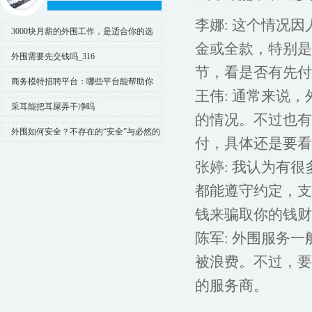
李娜
: 这个情况
3000块月薪的外围工作，是适合你的选
金或全款，特别是
择吗？
外围需要先交钱吗_316
节，看是否有先付
商务模特招聘平台：哪些平台能帮助你
王伟
: 通常来说
快速入行？
采耳能把耳屎弄干净吗
的情况。不过也有
外围如何安全？不存在的“安全”与必然的
付，具体还是要看
高风险_41
张婷
: 我认为有
都能遵守约定，支
钱来骗取你的钱财
陈军
: 外围服务
被浪费。不过，要
的服务商。